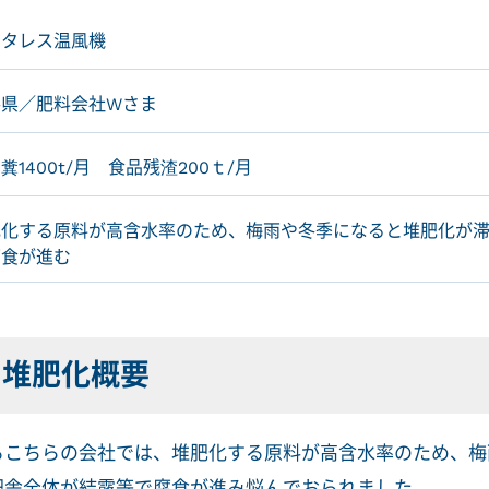
ータレス温風機
手県／肥料会社Wさま
糞1400t/月 食品残渣200ｔ/月
肥化する原料が高含水率のため、梅雨や冬季になると堆肥化が
腐食が進む
の堆肥化概要
るこちらの会社では、堆肥化する原料が高含水率のため、梅
肥舎全体が結露等で腐食が進み悩んでおられました。