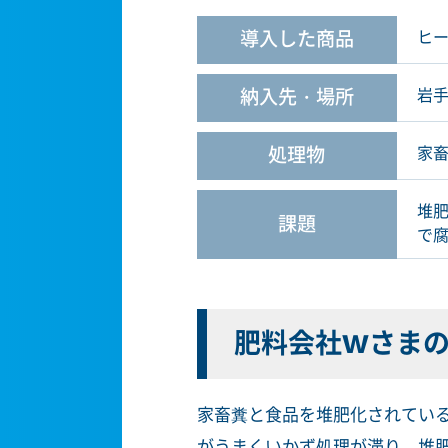
導入した商品
ヒ
納入先・場所
岩
処理物
家畜
堆
課題
で
肥料会社Wさま
家畜糞と食品を堆肥化されてい
がうまくいかず処理が滞り、堆