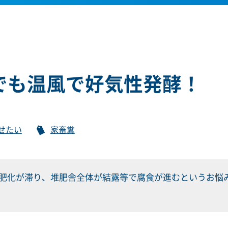
でも温風で好気性発酵！
せたい
家畜糞
肥化が滞り、堆肥舎全体が結露等で腐食が進むというお悩