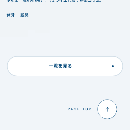
少年よ 堆肥を抱け！（ミライエ代表：島田コラム）
発酵
脱臭
一覧を見る
PAGE TOP