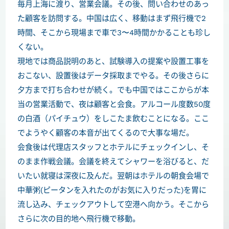
毎月上海に渡り、営業会議。その後、問い合わせのあっ
た顧客を訪問する。中国は広く、移動はまず飛行機で2
時間、そこから現場まで車で3〜4時間かかることも珍し
くない。
現地では商品説明のあと、試験導入の提案や設置工事を
おこない、設置後はデータ採取までやる。その後さらに
夕方まで打ち合わせが続く。でも中国ではここからが本
当の営業活動で、夜は顧客と会食。アルコール度数50度
の白酒（パイチュウ）をしこたま飲むことになる。ここ
でようやく顧客の本音が出てくるので大事な場だ。
会食後は代理店スタッフとホテルにチェックインし、そ
のまま作戦会議。会議を終えてシャワーを浴びると、だ
いたい就寝は深夜に及んだ。翌朝はホテルの朝食会場で
中華粥(ピータンを入れたのがお気に入りだった)を胃に
流し込み、チェックアウトして空港へ向かう。そこから
さらに次の目的地へ飛行機で移動。