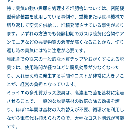
す。
特に臭気の強い糞尿を処理する堆肥舎については、密閉縦
型発酵装置を使用している事例や、重機または撹拌機械で
切り返して空気を供給し、堆積発酵させている事例があり
ます。いずれの方法でも発酵初期のガスは硫黄化合物やア
ンモニアなどの悪臭物質の濃度が高くなることから、切り
返し時の臭気には特に注意が必要です。
堆肥舎での従来の一般的な木質チップやおがくずによる脱
臭では、使用時間が経つほどに脱臭効果が少なくなった
り、入れ替え時に発生する手間やコストが非常に大きいこ
とが、経営の負担となっています。
ミライエの多孔質ガラス脱臭は、高濃度で菌を基材に定着
させることで、一般的な脱臭基材の数倍の除去効果を誇
り、ほぼ10年間は基材の入れ替えが不要、循環水を利用し
ながら電気代も抑えられるので、大幅なコスト削減が可能
です。