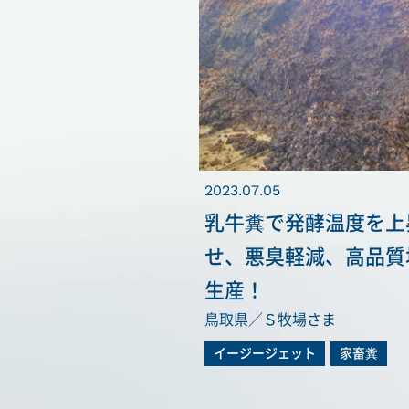
2023.07.05
乳牛糞で発酵温度を上
せ、悪臭軽減、高品質
生産！
鳥取県／Ｓ牧場さま
イージージェット
家畜糞