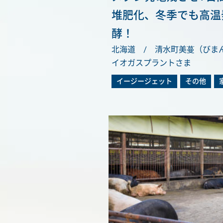
堆肥化、冬季でも高温
酵！
北海道 / 清水町美蔓（びま
イオガスプラントさま
イージージェット
その他