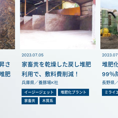
2023.07.05
2023.07
昇さ
家畜糞を乾燥した戻し堆肥
堆肥
堆肥
利用で、敷料費削減！
99％
兵庫県／養豚場K社
長野県
イージージェット
堆肥化プラント
ミライ
家畜糞
木質系