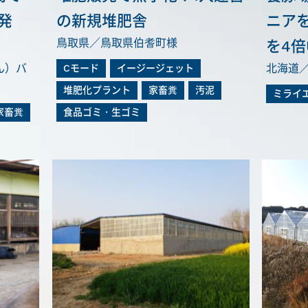
発
の新規堆肥舎
ニア
鳥取県／鳥取県伯耆町様
を4倍
ん）バ
北海道
Cモード
イージージェット
堆肥化プラント
家畜糞
汚泥
ミライ
家畜糞
食品ゴミ・生ゴミ