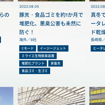
2023.08.05
2023.08
らの
豚糞・食品ゴミを約1か月で
真冬
堆肥化、悪臭公害も未然に
ータ
防ぐ！
ド乾
海外／B社
長崎県
Cモード
イージージェット
ヒータ
ミライエ生物脱臭装置
堆肥化プラント
家畜糞
食品ゴミ・生ゴミ