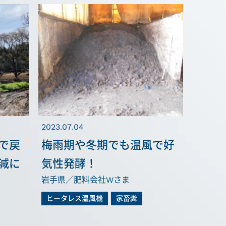
2023.07.04
で戻
梅雨期や冬期でも温風で好
減に
気性発酵！
岩手県／肥料会社Wさま
ヒータレス温風機
家畜糞