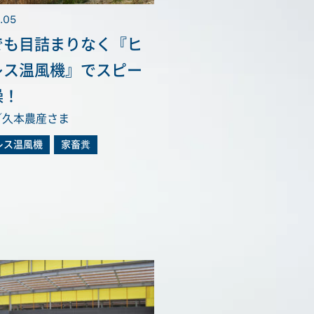
.05
でも目詰まりなく『ヒ
レス温風機』でスピー
燥！
／久本農産さま
レス温風機
家畜糞