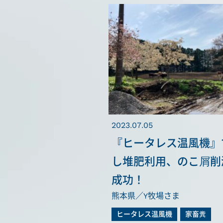
2023.07.05
『ヒータレス温風機』
し堆肥利用、のこ屑削
成功！
熊本県／Y牧場さま
ヒータレス温風機
家畜糞