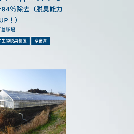
を94％除去（脱臭能力
UP！）
／養豚場
エ生物脱臭装置
家畜糞