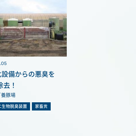
.05
化設備からの悪臭を
除去！
／養豚場
エ生物脱臭装置
家畜糞