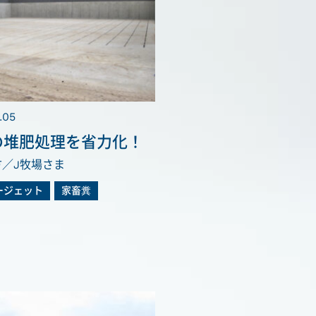
.05
の堆肥処理を省力化！
方／J牧場さま
ージェット
家畜糞