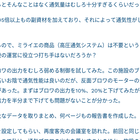
るとそんなことはなく通気量はむしろ十分すぎるくらいだっ
の5倍以上もの副資材を加えており、それによって通気性が
るので、ミライエの商品（高圧通気システム）は不要という
設の運営に役立つ打ち手はないだろうか？
ロワの出力をむしろ弱める制御を試してみた。この施設のブ
高いお陰で通気性能は良いのだが、反面ブロワのモーターの
あった。まずはブロワの出力を10%、20%と下げてみた
出力を半分まで下げても問題がないことが分かった。
大なデータを取りまとめ、何ページもの報告書を作成した。
を設定してもらい、再度客先の会議室を訪れた。前回と同じ